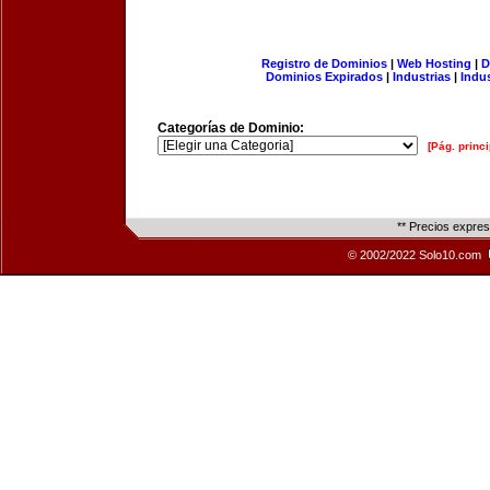
Registro de Dominios
|
Web Hosting
|
D
Dominios Expirados
|
Industrias
|
Indu
Categorías de Dominio:
[Pág. princi
** Precios expre
© 2002/2022 Solo10.com