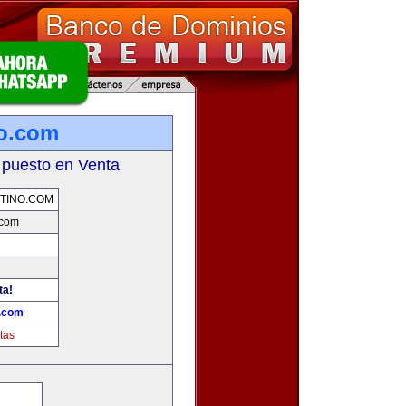
no.com
 puesto en Venta
TINO.COM
.com
ta!
o.com
tas