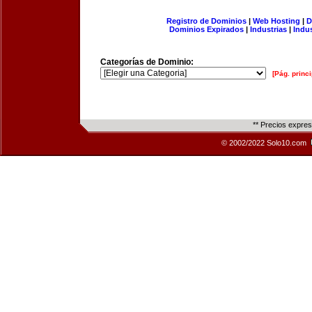
Registro de Dominios
|
Web Hosting
|
D
Dominios Expirados
|
Industrias
|
Indu
Categorías de Dominio:
[Pág. princi
** Precios expre
© 2002/2022 Solo10.com