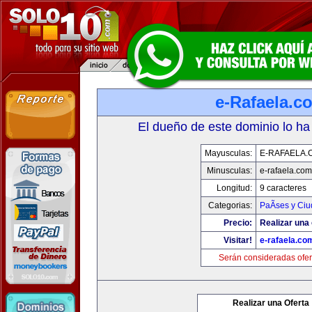
e-Rafaela.c
El dueño de este dominio lo ha
Mayusculas:
E-RAFAELA.
Minusculas:
e-rafaela.com
Longitud:
9 caracteres
Categorias:
PaÃ­ses y Ci
Precio:
Realizar una 
Visitar!
e-rafaela.co
Serán consideradas ofer
Realizar una Oferta