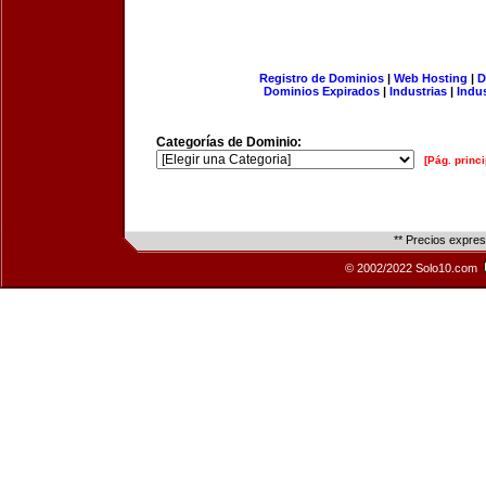
Registro de Dominios
|
Web Hosting
|
D
Dominios Expirados
|
Industrias
|
Indu
Categorías de Dominio:
[Pág. princi
** Precios expre
© 2002/2022 Solo10.com