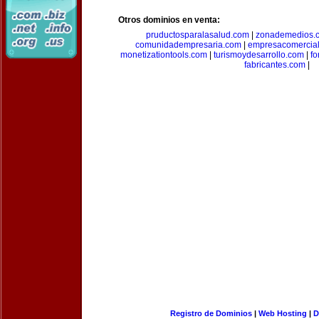
Otros dominios en venta:
pruductosparalasalud.com
|
zonademedios.
comunidadempresaria.com
|
empresacomercia
monetizationtools.com
|
turismoydesarrollo.com
|
fo
fabricantes.com
|
Registro de Dominios
|
Web Hosting
|
D