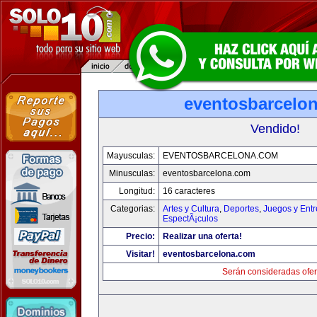
eventosbarcelo
Vendido!
Mayusculas:
EVENTOSBARCELONA.COM
Minusculas:
eventosbarcelona.com
Longitud:
16 caracteres
Categorias:
Artes y Cultura
,
Deportes
,
Juegos y Entr
EspectÃ¡culos
Precio:
Realizar una oferta!
Visitar!
eventosbarcelona.com
Serán consideradas ofer