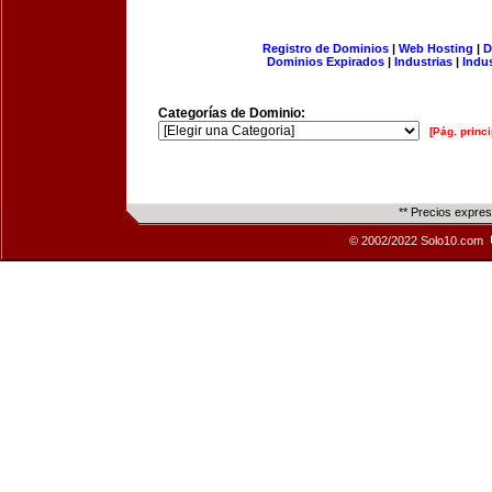
Registro de Dominios
|
Web Hosting
|
D
Dominios Expirados
|
Industrias
|
Indu
Categorías de Dominio:
[Pág. princi
** Precios expre
© 2002/2022 Solo10.com