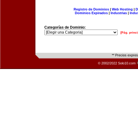
Registro de Dominios
|
Web Hosting
|
D
Dominios Expirados
|
Industrias
|
Indu
Categorías de Dominio:
[Pág. princi
** Precios expre
© 2002/2022 Solo10.com