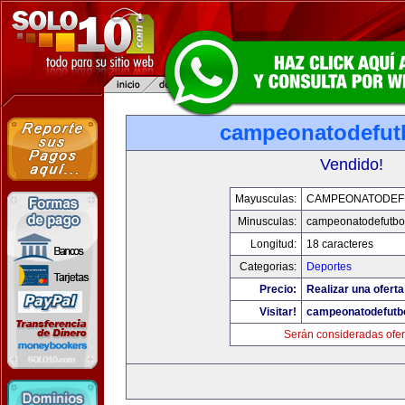
campeonatodefut
Vendido!
Mayusculas:
CAMPEONATODEF
Minusculas:
campeonatodefutbo
Longitud:
18 caracteres
Categorias:
Deportes
Precio:
Realizar una oferta
Visitar!
campeonatodefutb
Serán consideradas ofer