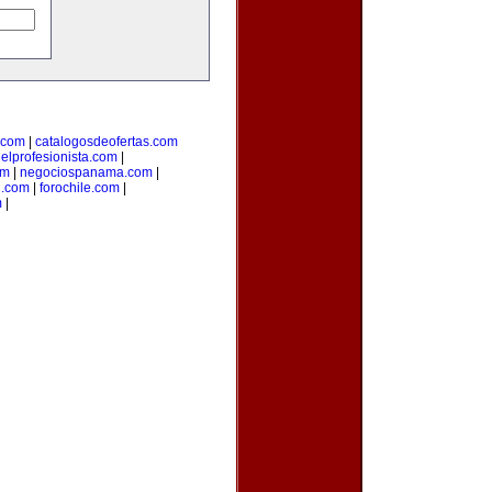
.com
|
catalogosdeofertas.com
|
elprofesionista.com
|
om
|
negociospanama.com
|
l.com
|
forochile.com
|
m
|