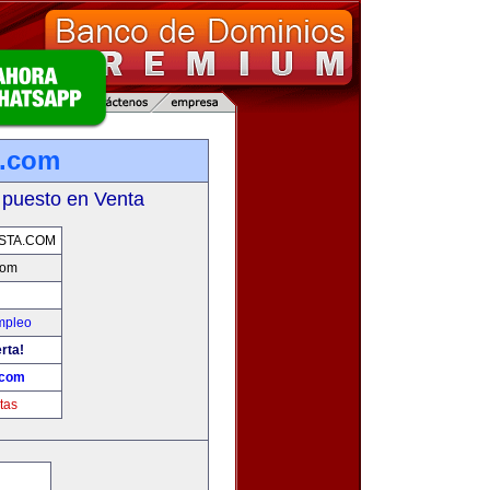
a.com
 puesto en Venta
STA.COM
com
mpleo
rta!
.com
tas