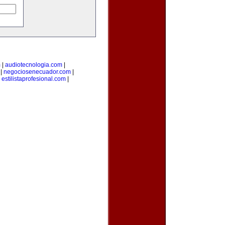
m
|
audiotecnologia.com
|
|
negociosenecuador.com
|
|
estilistaprofesional.com
|