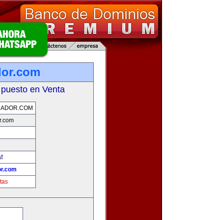
dor.com
 puesto en Venta
UADOR.COM
r.com
a!
or.com
tas