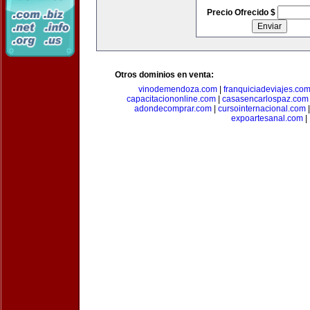
Precio Ofrecido $
Otros dominios en venta:
vinodemendoza.com
|
franquiciadeviajes.co
capacitaciononline.com
|
casasencarlospaz.com
adondecomprar.com
|
cursointernacional.com
expoartesanal.com
|