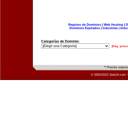
Registro de Dominios
|
Web Hosting
|
D
Dominios Expirados
|
Industrias
|
Indu
Categorías de Dominio:
[Pág. princi
** Precios expre
© 2002/2022 Solo10.com