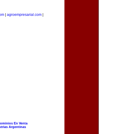
com
|
agroempresarial.com
|
ominios En Venta
strias Argentinas