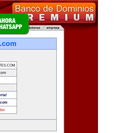
s.com
TES.COM
.com
erta!
.com
tas