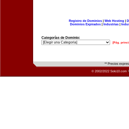
Registro de Dominios
|
Web Hosting
|
D
Dominios Expirados
|
Industrias
|
Indu
Categorías de Dominio:
[Pág. princi
** Precios expre
© 2002/2022 Solo10.com